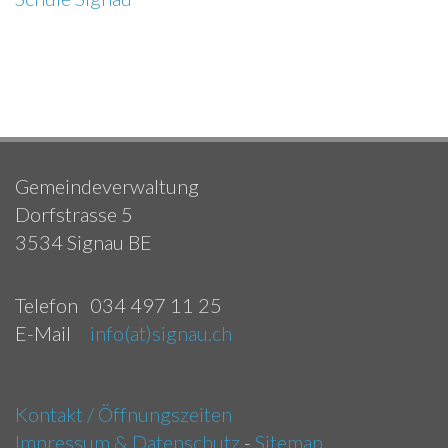
Gemeindeverwaltung
Dorfstrasse 5
3534 Signau BE
Telefon
034 497 11 25
E-Mail
info(at)signau.ch
Kontakt / Öffnungszeiten
Impressum & Datenschutz
-
Sitemap