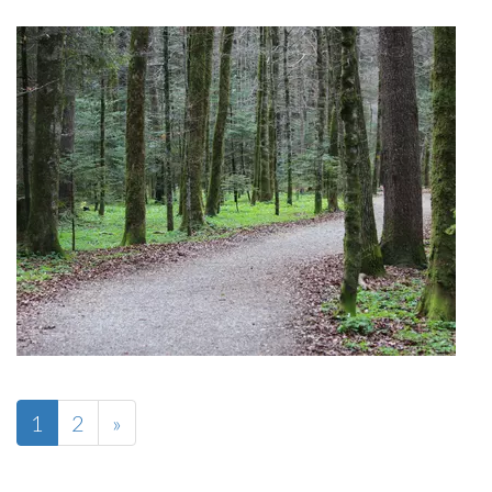
1
2
»