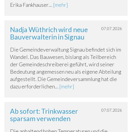
Erika Fankhauser…
[mehr]
Nadja Wüthrich wird neue
07.07.2026
Bauverwalterin in Signau
Die Gemeindeverwaltung Signau befindet sich im
Wandel. Das Bauwesen, bislang als Teilbereich
der Gemeindeschreiberei geführt, wird seiner
Bedeutung angemessen neu als eigene Abteilung
aufgestellt. Die Gemeindeversammlung hat die
dazu erforderlichen…
[mehr]
Ab sofort: Trinkwasser
07.07.2026
sparsam verwenden
Die anhaltend hohen Temperaturen und die